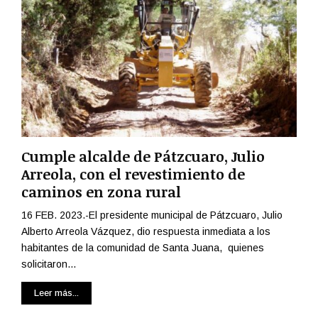
N
p
T
l
O
e
D
m
E
e
T
n
U
t
R
a
I
c
C
i
Cumple alcalde de Pátzcuaro, Julio
A
ó
Arreola, con el revestimiento de
T
n
caminos en zona rural
O
d
E
e
16 FEB. 2023.-El presidente municipal de Pátzcuaro, Julio
N
l
Alberto Arreola Vázquez, dio respuesta inmediata a los
T
S
habitantes de la comunidad de Santa Juana, quienes
R
e
E
solicitaron...
r
G
v
Leer más...
A
i
U
c