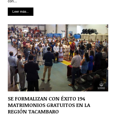
E
con...
S
E
Leer más...
G
U
R
I
D
A
D
Y
T
R
A
N
S
I
T
SE FORMALIZAN CON ÉXITO 194
O
MATRIMONIOS GRATUITOS EN LA
REGIÓN TACAMBARO