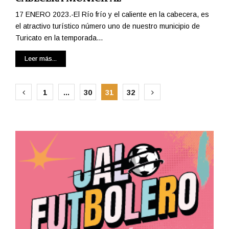
17 ENERO 2023.-El Río frío y el caliente en la cabecera, es
el atractivo turístico número uno de nuestro municipio de
Turicato en la temporada...
Leer más...
Paginación
1
…
30
31
32
de
entradas