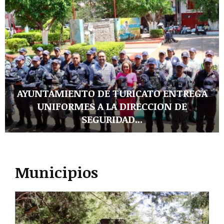
T
a
c
á
m
b
a
r
o
AYUNTAMIENTO DE TURICATO ENTREGA
a
UNIFORMES A LA DIRECCION DE
v
SEGURIDAD...
a
n
A
z
Y
a
U
c
Municipios
N
o
T
n
A
l
M
a
I
I
E
m