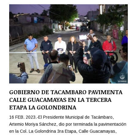
N
i
I
o
F
M
O
e
R
d
M
i
E
d
S
o
A
💦
L
A
D
I
R
GOBIERNO DE TACAMBARO PAVIMENTA
E
CALLE GUACAMAYAS EN LA TERCERA
C
C
ETAPA LA GOLONDRINA
I
16 FEB. 2023.-El Presidente Municipal de Tacámbaro,
O
Artemio Moriya Sánchez, dio por terminada la pavimentación
N
D
en la Col. La Golondrina 3ra Etapa, Calle Guacamayas,