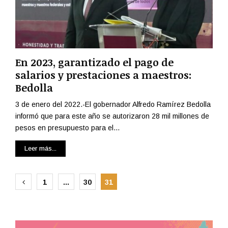
En 2023, garantizado el pago de
salarios y prestaciones a maestros:
Bedolla
3 de enero del 2022.-El gobernador Alfredo Ramírez Bedolla
informó que para este año se autorizaron 28 mil millones de
pesos en presupuesto para el...
Leer más...
Paginación
1
…
30
31
de
entradas