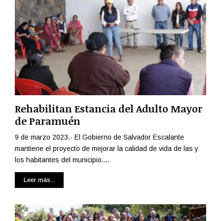
Z
R
I
U
O
A
C
N
O
D
N
I
V
R
O
O
C
A
A
S
Rehabilitan Estancia del Adulto Mayor
A
I
de Paramuén
C
S
O
T
9 de marzo 2023.- El Gobierno de Salvador Escalante
N
I
mantiene el proyecto de mejorar la calidad de vida de las y
C
R
los habitantes del municipio....
L
A
U
N
Leer más...
I
A
R
F
E
E
S
R