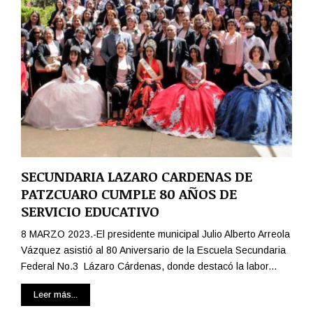
T
I
U
A
D
D
I
E
O
C
S
O
D
L
E
O
P
M
R
B
I
I
M
A
SECUNDARIA LAZARO CARDENAS DE
A
C
PATZCUARO CUMPLE 80 AÑOS DE
R
O
SERVICIO EDUCATIVO
I
N
A
P
8 MARZO 2023.-El presidente municipal Julio Alberto Arreola
Y
R
Vázquez asistió al 80 Aniversario de la Escuela Secundaria
S
O
Federal No.3 Lázaro Cárdenas, donde destacó la labor...
E
Y
C
E
Leer más...
U
C