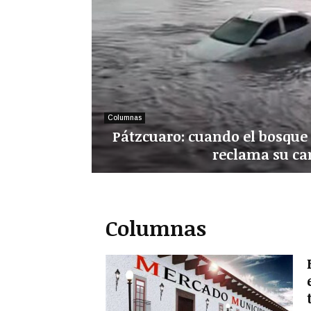
Columnas
Pátzcuaro: cuando el bosque 
reclama su c
P
á
t
Columnas
z
c
u
a
r
o
: