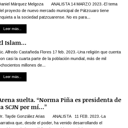
Daniel Márquez Melgoza ANALISTA 14 MARZO 2023.-El tema
v
del proyecto de nuevo mercado municipal de Pátzcuaro tiene
i
inquieta a la sociedad patzcuarense. No es para...
d
a
Leer más...
c
o
El Islam…
t
i
Lic. Alfredo Castañeda Flores 17 feb. 2023.-Una religión que cuenta
d
con casi la cuarta parte de la población mundial, más de mil
i
ochocientos millones de...
a
n
Leer más...
a
:
l
a
Arena suelta. “Norma Piña es presidenta de
p
la SCJN por mí…”
e
l
Dr. Tayde González Arias ANALISTA 11 FEB. 2023.-La
í
narrativa que, desde el poder, ha venido desarrollando el
c