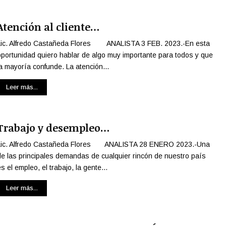
l
a
Atención al cliente…
b
r
Lic. Alfredo Castañeda Flores ANALISTA 3 FEB. 2023.-En esta
a
oportunidad quiero hablar de algo muy importante para todos y que
s
la mayoría confunde. La atención...
d
e
Leer más...
H
o
m
e
Trabajo y desempleo…
r
o
Lic. Alfredo Castañeda Flores ANALISTA 28 ENERO 2023.-Una
q
de las principales demandas de cualquier rincón de nuestro país
u
s el empleo, el trabajo, la gente...
e
a
Leer más...
ú
n
h
a