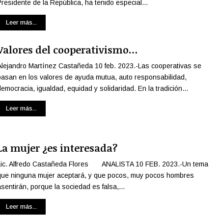
Presidente de la República, ha tenido especial...
u
l
Leer más...
a
d
Valores del cooperativismo…
e
N
Alejandro Martínez Castañeda 10 feb. 2023.-Las cooperativas se
o
basan en los valores de ayuda mutua, auto responsabilidad,
l
democracia, igualdad, equidad y solidaridad. En la tradición...
a
n
Leer más...
r
e
v
i
La mujer ¿es interesada?
v
e
Lic. Alfredo Castañeda Flores ANALISTA 10 FEB. 2023.-Un tema
l
que ninguna mujer aceptará, y que pocos, muy pocos hombres
a
asentirán, porque la sociedad es falsa,...
s
p
Leer más...
a