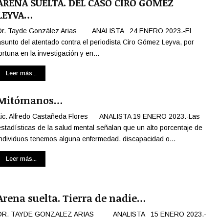
ARENA SUELTA. DEL CASO CIRO GÓMEZ
b
LEYVA…
l
a
Dr. Tayde González Arias ANALISTA 24 ENERO 2023.-El
n
asunto del atentado contra el periodista Ciro Gómez Leyva, por
e
ortuna en la investigación y en...
n
e
Leer más...
s
p
Mitómanos…
a
ñ
Lic. Alfredo Castañeda Flores ANALISTA 19 ENERO 2023.-Las
o
estadísticas de la salud mental señalan que un alto porcentaje de
l
individuos tenemos alguna enfermedad, discapacidad o...
Leer más...
Arena suelta. Tierra de nadie…
DR. TAYDE GONZALEZ ARIAS ANALISTA 15 ENERO 2023.-