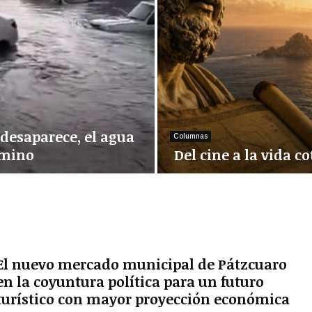
desaparece, el agua
Columnas
amino
Del cine a la vida co
D
e
l
c
i
n
El nuevo mercado municipal de Pátzcuaro
e
en la coyuntura política para un futuro
a
turístico con mayor proyección económica
l
a