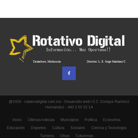
@2026 - rotativodigital.com.mx - Desarrollo web I.S.C. Enrique Ramírez
Hernández - 443 3 55 32 14
Inicio
Últimas noticias
Municipios
Política
Economía
Educación
Deportes
Cultura
Sociales
Ciencia y Tecnología
Turismo
Otras
Columnas