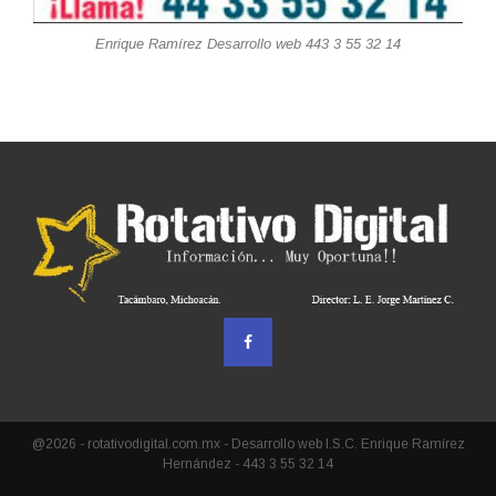
Enrique Ramírez Desarrollo web 443 3 55 32 14
@2026 - rotativodigital.com.mx - Desarrollo web I.S.C. Enrique Ramírez
Hernández - 443 3 55 32 14