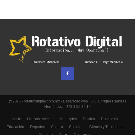
@2026 - rotativodigital.com.mx - Desarrollo web I.S.C. Enrique Ramírez
Hernández - 443 3 55 32 14
Inicio
Últimas noticias
Municipios
Política
Economía
Educación
Deportes
Cultura
Sociales
Ciencia y Tecnología
Turismo
Otras
Columnas