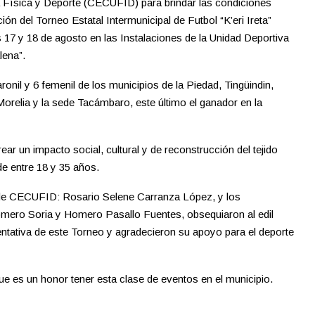
a Física y Deporte (CECUFID) para brindar las condiciones
ción del Torneo Estatal Intermunicipal de Futbol “K’eri Ireta”
s 17 y 18 de agosto en las Instalaciones de la Unidad Deportiva
lena”.
ronil y 6 femenil de los municipios de la Piedad, Tingüindin,
orelia y la sede Tacámbaro, este último el ganador en la
ear un impacto social, cultural y de reconstrucción del tejido
e entre 18 y 35 años.
 de CECUFID: Rosario Selene Carranza López, y los
omero Soria y Homero Pasallo Fuentes, obsequiaron al edil
tativa de este Torneo y agradecieron su apoyo para el deporte
ue es un honor tener esta clase de eventos en el municipio.