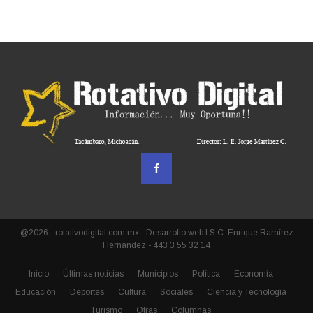
@2026 - rotativodigital.com.mx - Desarrollo web I.S.C. Enrique Ramírez
Hernández - 443 3 55 32 14
Inicio
Últimas noticias
Municipios
Política
Economía
Educación
Deportes
Cultura
Sociales
Ciencia y Tecnología
Turismo
Otras
Columnas