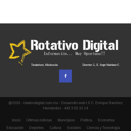
@2026 - rotativodigital.com.mx - Desarrollo web I.S.C. Enrique Ramírez
Hernández - 443 3 55 32 14
Inicio
Últimas noticias
Municipios
Política
Economía
Educación
Deportes
Cultura
Sociales
Ciencia y Tecnología