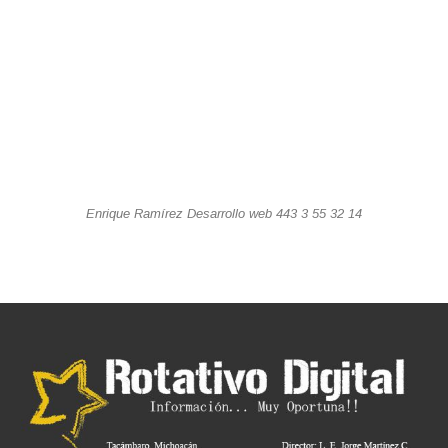
Enrique Ramírez Desarrollo web 443 3 55 32 14