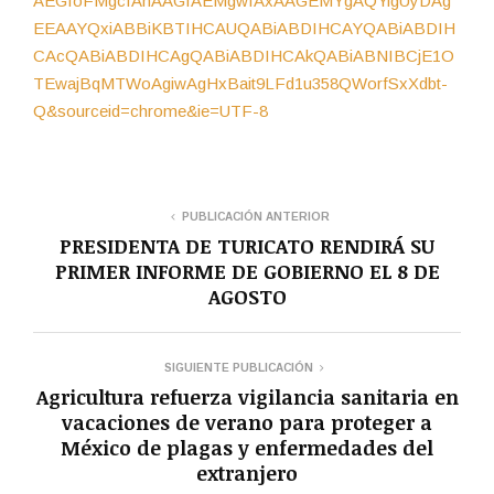
AEGIoFMgcIAhAAGIAEMgwIAxAAGEMYgAQYigUyDAg
EEAAYQxiABBiKBTIHCAUQABiABDIHCAYQABiABDIH
CAcQABiABDIHCAgQABiABDIHCAkQABiABNIBCjE1O
TEwajBqMTWoAgiwAgHxBait9LFd1u358QWorfSxXdbt-
Q&sourceid=chrome&ie=UTF-8
PUBLICACIÓN ANTERIOR
PRESIDENTA DE TURICATO RENDIRÁ SU
PRIMER INFORME DE GOBIERNO EL 8 DE
AGOSTO
SIGUIENTE PUBLICACIÓN
Agricultura refuerza vigilancia sanitaria en
vacaciones de verano para proteger a
México de plagas y enfermedades del
extranjero