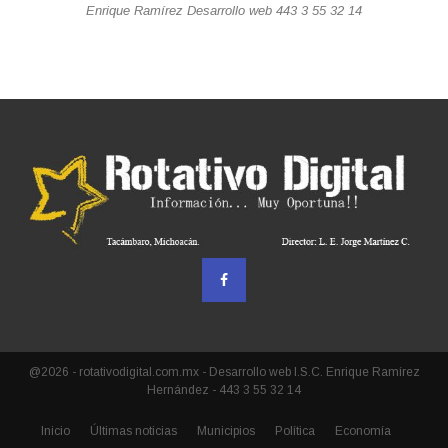
Enrique Ramírez Desarrollo web 443 3 55 32 14
@2026 - rotativodigital.com.mx - Desarrollo web I.S.C. Enrique Ramírez
Hernández - 443 3 55 32 14
Inicio
Últimas noticias
Municipios
Política
Economía