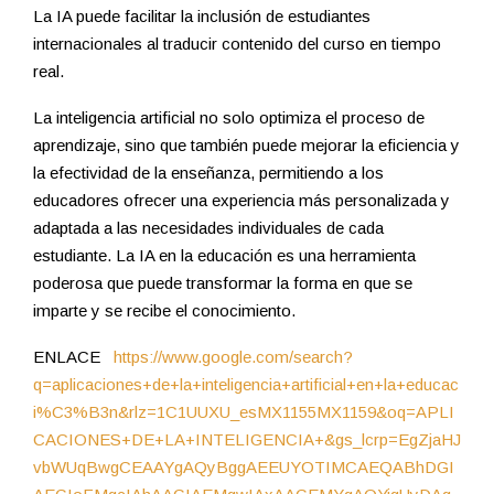
La IA puede facilitar la inclusión de estudiantes
internacionales al traducir contenido del curso en tiempo
real.
La inteligencia artificial no solo optimiza el proceso de
aprendizaje, sino que también puede mejorar la eficiencia y
la efectividad de la enseñanza, permitiendo a los
educadores ofrecer una experiencia más personalizada y
adaptada a las necesidades individuales de cada
estudiante. La IA en la educación es una herramienta
poderosa que puede transformar la forma en que se
imparte y se recibe el conocimiento.
ENLACE
https://www.google.com/search?
q=aplicaciones+de+la+inteligencia+artificial+en+la+educac
i%C3%B3n&rlz=1C1UUXU_esMX1155MX1159&oq=APLI
CACIONES+DE+LA+INTELIGENCIA+&gs_lcrp=EgZjaHJ
vbWUqBwgCEAAYgAQyBggAEEUYOTIMCAEQABhDGI