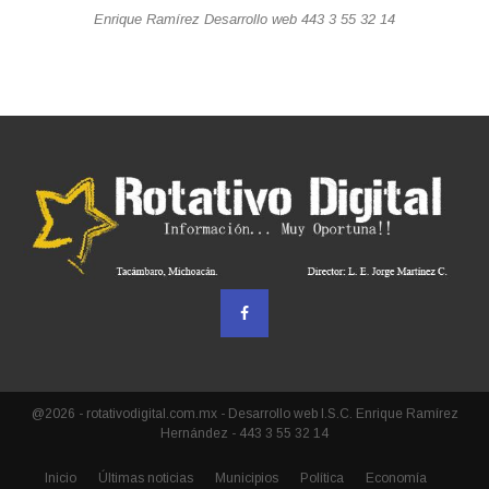
Enrique Ramírez Desarrollo web 443 3 55 32 14
@2026 - rotativodigital.com.mx - Desarrollo web I.S.C. Enrique Ramírez
Hernández - 443 3 55 32 14
Inicio
Últimas noticias
Municipios
Política
Economía