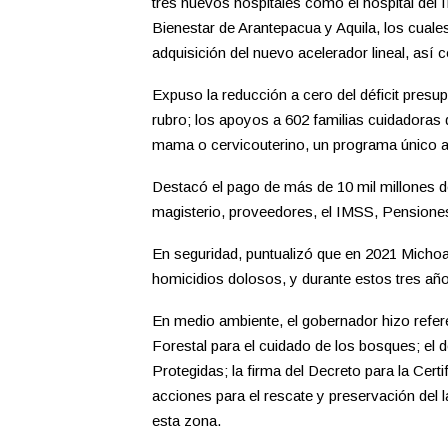
tres nuevos hospitales como el hospital del
Bienestar de Arantepacua y Aquila, los cuale
adquisición del nuevo acelerador lineal, así
Expuso la reducción a cero del déficit presu
rubro; los apoyos a 602 familias cuidadoras
mama o cervicouterino, un programa único a n
Destacó el pago de más de 10 mil millones 
magisterio, proveedores, el IMSS, Pensiones 
En seguridad, puntualizó que en 2021 Micho
homicidios dolosos, y durante estos tres años
En medio ambiente, el gobernador hizo refere
Forestal para el cuidado de los bosques; el
Protegidas; la firma del Decreto para la Cert
acciones para el rescate y preservación del l
esta zona.