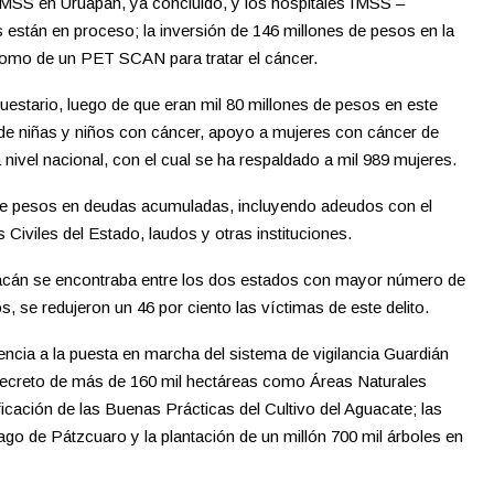
 IMSS en Uruapan, ya concluido, y los hospitales IMSS –
s están en proceso; la inversión de 146 millones de pesos en la
 como de un PET SCAN para tratar el cáncer.
puestario, luego de que eran mil 80 millones de pesos en este
 de niñas y niños con cáncer, apoyo a mujeres con cáncer de
ivel nacional, con el cual se ha respaldado a mil 989 mujeres.
de pesos en deudas acumuladas, incluyendo adeudos con el
Civiles del Estado, laudos y otras instituciones.
acán se encontraba entre los dos estados con mayor número de
, se redujeron un 46 por ciento las víctimas de este delito.
ncia a la puesta en marcha del sistema de vigilancia Guardián
 decreto de más de 160 mil hectáreas como Áreas Naturales
ificación de las Buenas Prácticas del Cultivo del Aguacate; las
ago de Pátzcuaro y la plantación de un millón 700 mil árboles en