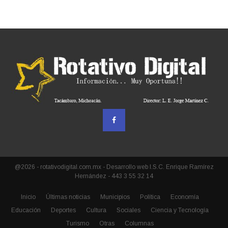
@2026 - rotativodigital.com.mx - Desarrollo web I.S.C. Enrique Ramírez
Hernández - 443 3 55 32 14
Inicio
Últimas noticias
Municipios
Política
Economía
Educación
Deportes
Cultura
Sociales
Ciencia y Tecnología
Turismo
Otras
Columnas