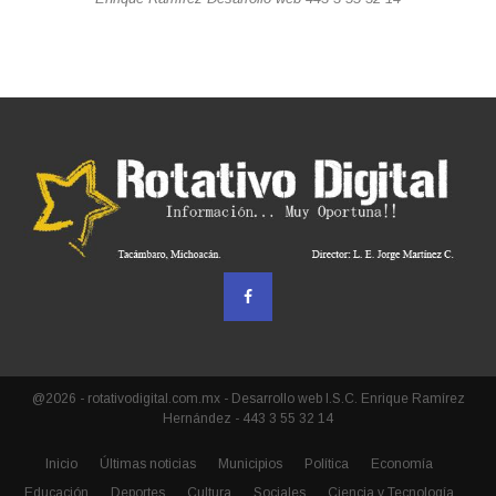
@2026 - rotativodigital.com.mx - Desarrollo web I.S.C. Enrique Ramírez
Hernández - 443 3 55 32 14
Inicio
Últimas noticias
Municipios
Política
Economía
Educación
Deportes
Cultura
Sociales
Ciencia y Tecnología