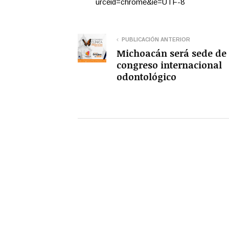
urceid=chrome&ie=UTF-8
PUBLICACIÓN ANTERIOR
Michoacán será sede de
congreso internacional
odontológico