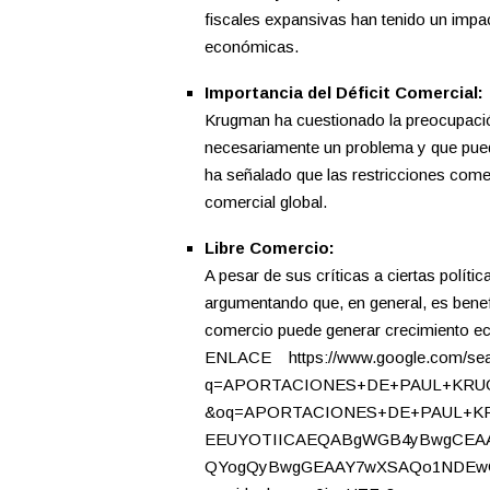
fiscales expansivas han tenido un impact
económicas.
Importancia del Déficit Comercial:
Krugman ha cuestionado la preocupació
necesariamente un problema y que puede
ha señalado que las restricciones comerc
comercial global.
Libre Comercio:
A pesar de sus críticas a ciertas polít
argumentando que, en general, es bene
comercio puede generar crecimiento ec
ENLACE https://www.google.com/se
q=APORTACIONES+DE+PAUL+KRUG
&oq=APORTACIONES+DE+PAUL+KR
EEUYOTIICAEQABgWGB4yBwgCEAA
QYogQyBwgGEAAY7wXSAQo1NDEwO