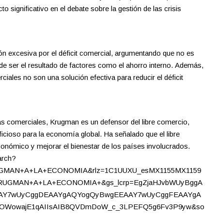
o significativo en el debate sobre la gestión de las crisis
n excesiva por el déficit comercial, argumentando que no es
 ser el resultado de factores como el ahorro interno.
Además,
iales no son una solución efectiva para reducir el déficit
icas comerciales, Krugman es un defensor del libre comercio,
ficioso para la economía global.
Ha señalado que el libre
onómico y mejorar el bienestar de los países involucrados.
arch?
MAN+A+LA+ECONOMIA&rlz=1C1UUXU_esMX1155MX1159
UGMAN+A+LA+ECONOMIA+&gs_lcrp=EgZjaHJvbWUyBggA
Y7wUyCggDEAAYgAQYogQyBwgEEAAY7wUyCggFEAAYgA
WowajE1qAIIsAIB8QVDmDoW_c_3LPEFQ5g6Fv3P9yw&so