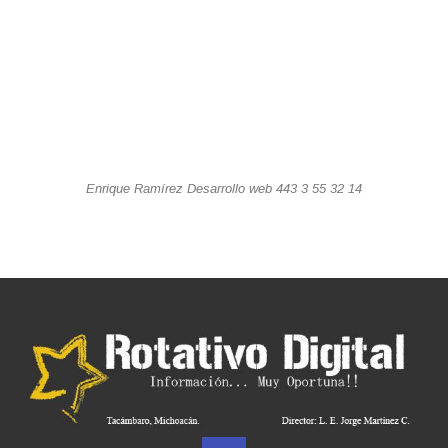
Enrique Ramírez Desarrollo web 443 3 55 32 14