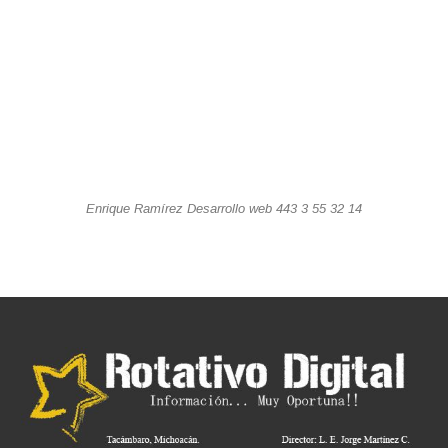
Enrique Ramírez Desarrollo web 443 3 55 32 14