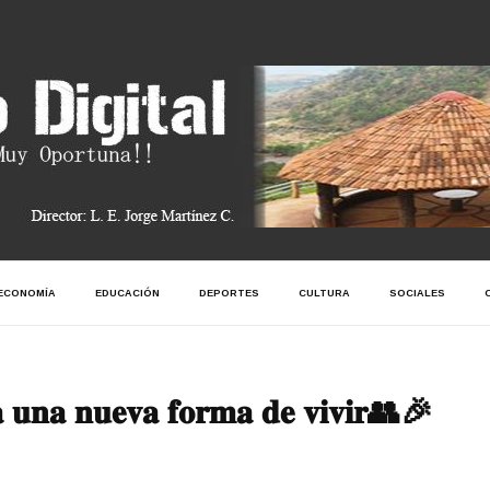
ECONOMÍA
EDUCACIÓN
DEPORTES
CULTURA
SOCIALES
 𝐮𝐧𝐚 𝐧𝐮𝐞𝐯𝐚 𝐟𝐨𝐫𝐦𝐚 𝐝𝐞 𝐯𝐢𝐯𝐢𝐫👥🎉