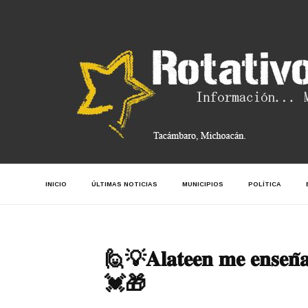
INICIO
ÚLTIMAS NOTICIAS
MUNICIPIOS
POLÍTICA
🙋💡𝐀𝐥𝐚𝐭𝐞𝐞𝐧 𝐦𝐞 𝐞𝐧𝐬𝐞𝐧̃
💓🎁