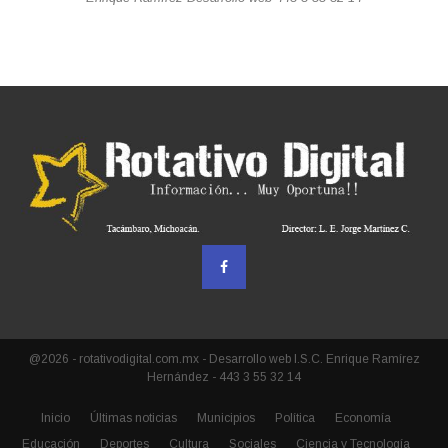
@2026 - rotativodigital.com.mx - Desarrollo web I.S.C. Enrique Ramírez
Hernández - 443 3 55 32 14
Inicio
Últimas noticias
Municipios
Política
Economía
Educación
Deportes
Cultura
Sociales
Ciencia y Tecnología