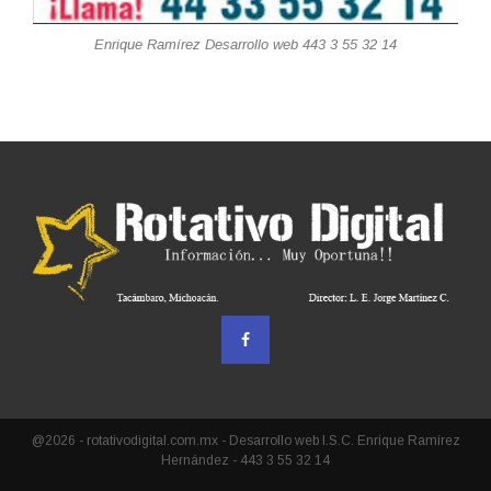
Enrique Ramírez Desarrollo web 443 3 55 32 14
@2026 - rotativodigital.com.mx - Desarrollo web I.S.C. Enrique Ramírez
Hernández - 443 3 55 32 14