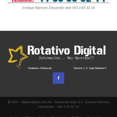
Enrique Ramírez Desarrollo web 443 3 55 32 14
@2026 - rotativodigital.com.mx - Desarrollo web I.S.C. Enrique Ramírez
Hernández - 443 3 55 32 14