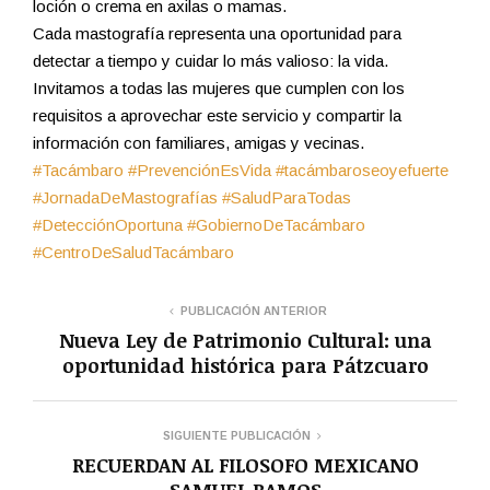
loción o crema en axilas o mamas.
Cada mastografía representa una oportunidad para
detectar a tiempo y cuidar lo más valioso: la vida.
Invitamos a todas las mujeres que cumplen con los
requisitos a aprovechar este servicio y compartir la
información con familiares, amigas y vecinas.
#Tacámbaro
#PrevenciónEsVida
#tacámbaroseoyefuerte
#JornadaDeMastografías
#SaludParaTodas
#DetecciónOportuna
#GobiernoDeTacámbaro
#CentroDeSaludTacámbaro
PUBLICACIÓN ANTERIOR
Nueva Ley de Patrimonio Cultural: una
oportunidad histórica para Pátzcuaro
SIGUIENTE PUBLICACIÓN
RECUERDAN AL FILOSOFO MEXICANO
SAMUEL RAMOS