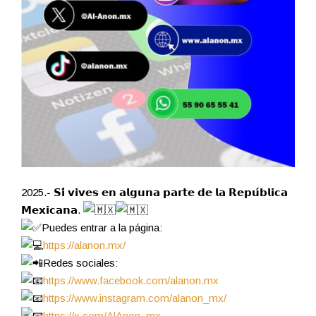
2025.- 𝗦𝗶́ 𝘃𝗶𝘃𝗲𝘀 𝗲𝗻 𝗮𝗹𝗴𝘂𝗻𝗮 𝗽𝗮𝗿𝘁𝗲 𝗱𝗲 𝗹𝗮 𝗥𝗲𝗽𝘂́𝗯𝗹𝗶𝗰𝗮
𝗠𝗲𝘅𝗶𝗰𝗮𝗻𝗮.
Puedes entrar a la página:
https://alanon.mx/
Redes sociales:
https://www.facebook.com/alanon.mx
https://www.instagram.com/alanon_mx/
https://x.com/AlAnon_mx