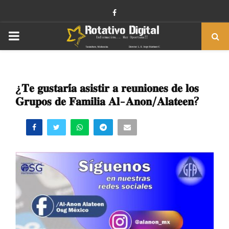
Facebook
PRIMARY
MENU
¿𝐓𝐞 𝐠𝐮𝐬𝐭𝐚𝐫𝐢́𝐚 𝐚𝐬𝐢𝐬𝐭𝐢𝐫 𝐚 𝐫𝐞𝐮𝐧𝐢𝐨𝐧𝐞𝐬 𝐝𝐞 𝐥𝐨𝐬
𝐆𝐫𝐮𝐩𝐨𝐬 𝐝𝐞 𝐅𝐚𝐦𝐢𝐥𝐢𝐚 𝐀𝐥-𝐀𝐧𝐨𝐧/𝐀𝐥𝐚𝐭𝐞𝐞𝐧?